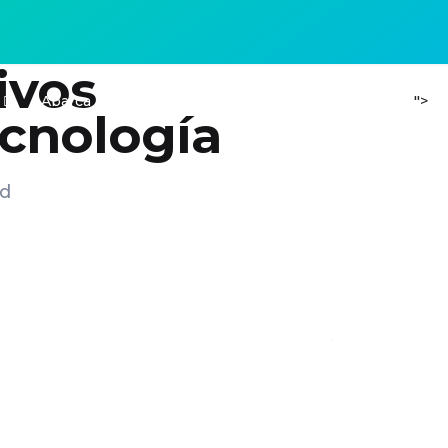
ivos
">
Abarca
Expertos
Servicios
Proyectos
Co
ecnología
ad